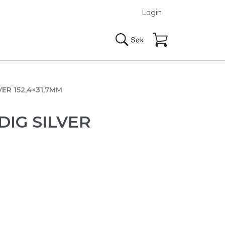
Login
ER 152,4×31,7MM
IG SILVER