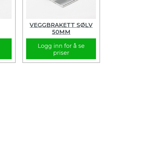
VEGGBRAKETT SØLV
50MM
e
Logg inn for å se
priser