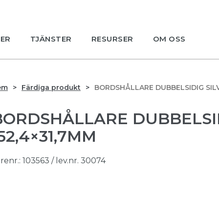
ER
TJÄNSTER
RESURSER
OM OSS
em
Färdiga produkt
BORDSHÅLLARE DUBBELSIDIG SILV
BORDSHÅLLARE DUBBELSID
52,4×31,7MM
renr.:
103563
/ lev.nr. 30074