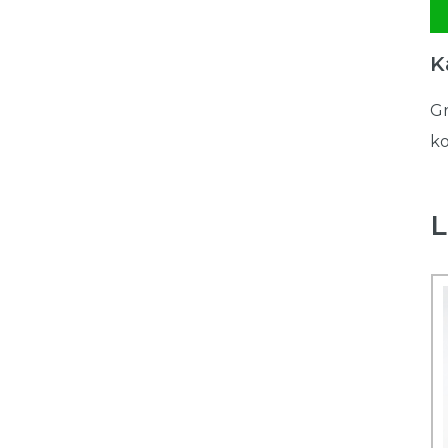
K
Gr
ko
L