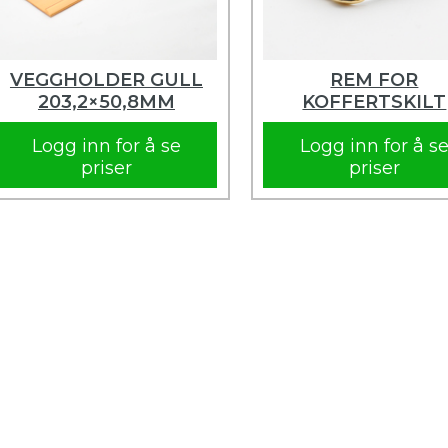
VEGGHOLDER GULL
REM FOR
203,2×50,8MM
KOFFERTSKILT
Logg inn for å se
Logg inn for å s
priser
priser