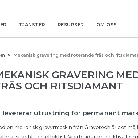
ER
TJÄNSTER
RESURSER
OM OSS
em
Mekanisk gravering med roterande fräs och ritsdiama
MEKANISK GRAVERING ME
FRÄS OCH RITSDIAMANT
i levererar utrustning för permanent mär
d en mekanisk gravyrmaskin från Gravotech är det möjli
terial snabbt och effektivt. Vi erbjuder produktiva lösni