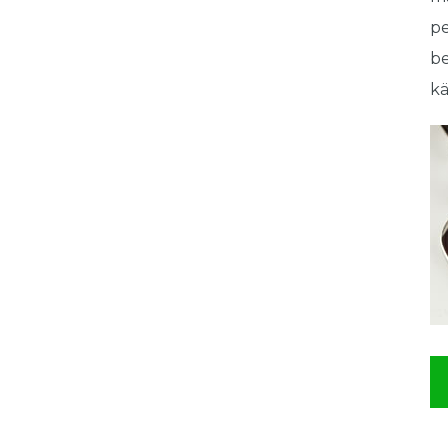
pe
be
k