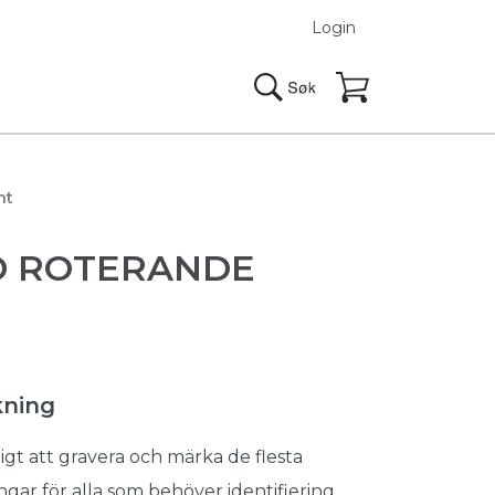
Login
nt
D ROTERANDE
kning
gt att gravera och märka de flesta
ngar för alla som behöver identifiering,