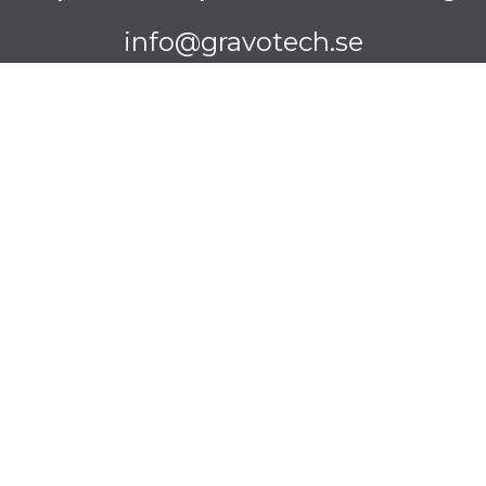
info@gravotech.se
Industriell märkning och
identifiering
Delar kan bearbetas och identifieras på
många sätt. Det bästa sättet att märka dina
produkter beror på flera kriterier, inklusive
delmaterial, tillverkningsprocess, budget
och tillgängligt utrymme.
Läs mer om industriell märkning